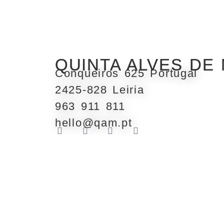
QUINTA ALVES DE
Conqueiros 625 Portugal
2425-828 Leiria
963 911 811
hello@qam.pt